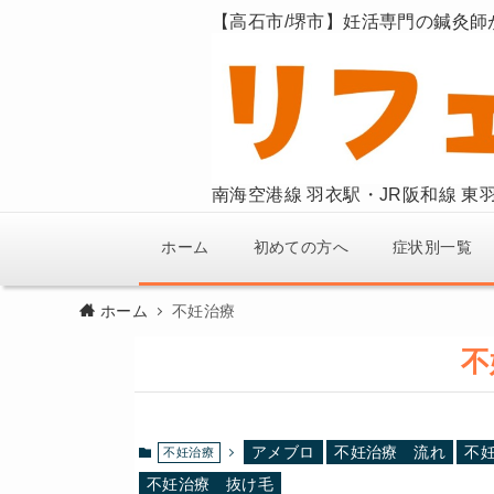
【高石市/堺市】妊活専門の鍼灸師
南海空港線 羽衣駅・JR阪和線 
ホーム
初めての方へ
症状別一覧
ホーム
不妊治療
不
アメブロ
不妊治療 流れ
不
不妊治療
不妊治療 抜け毛