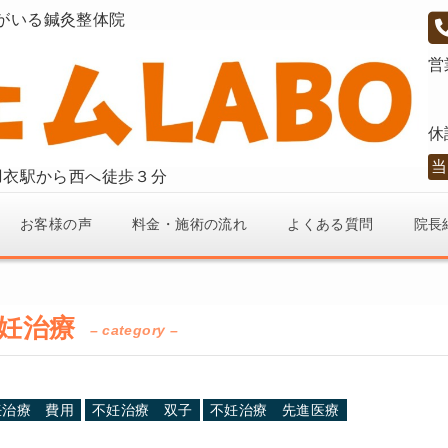
がいる鍼灸整体院
営
休
当
東羽衣駅から西へ徒歩３分
お客様の声
料金・施術の流れ
よくある質問
院長
妊治療
– category –
妊治療 費用
不妊治療 双子
不妊治療 先進医療