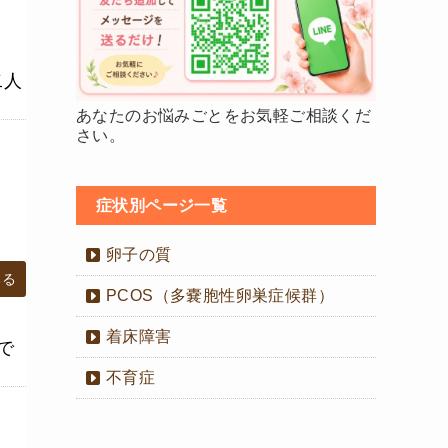
二人
あなたのお悩みごとをお気軽ご相談くだ
さい。
症状別ページ一覧
卵子の質
みる
PCOS（多嚢胞性卵巣症候群）
着床障害
で
不育症